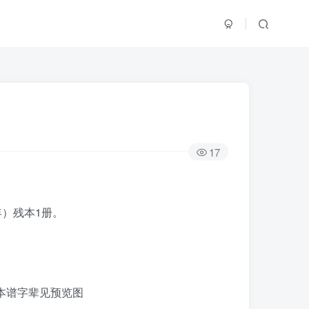
17
年）残本1册。
。本谱字辈见预览图