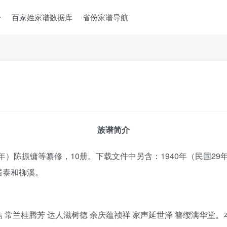
台
百家姓家谱数据库
省份家谱导航
族谱简介
年）陈振镛等纂修，10册。下载文件中另含：1940年（民国29
居泰和柳溪。
常兰桂腾芳 达人滋树德 余庆蕴祯祥 家声延世泽 簪缨满华堂