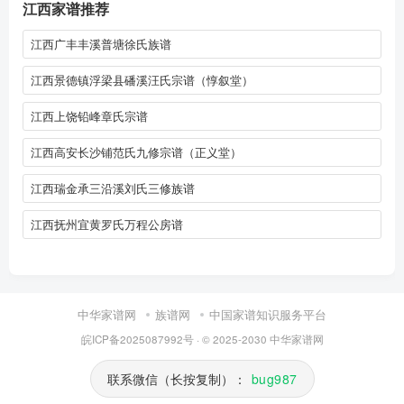
江西家谱推荐
江西广丰丰溪普塘徐氏族谱
江西景德镇浮梁县磻溪汪氏宗谱（惇叙堂）
江西上饶铅峰章氏宗谱
江西高安长沙铺范氏九修宗谱（正义堂）
江西瑞金承三沿溪刘氏三修族谱
江西抚州宜黄罗氏万程公房谱
中华家谱网
族谱网
中国家谱知识服务平台
皖ICP备2025087992号
· © 2025-2030
中华家谱网
联系微信（长按复制）：
bug987