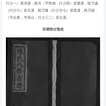
行少一）居演溪，陈升（字胜德，行少四）居鹿溪，陈万盛
（行少六）居玉溪，陈万隆（行少廿七）居莲溪，陈万硕
（字以黄，号宜山，行少三二）居泛溪。
宗谱部分预览