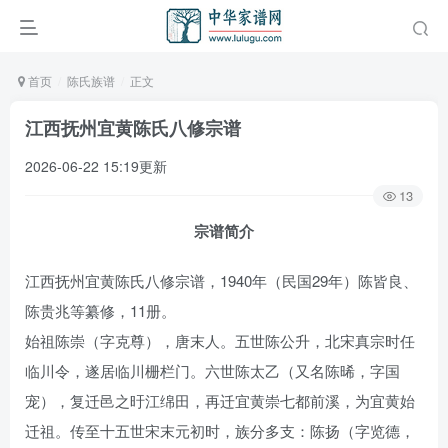
首页
陈氏族谱
正文
江西抚州宜黄陈氏八修宗谱
2026-06-22 15:19更新
13
宗谱简介
江西抚州宜黄陈氏八修宗谱，1940年（民国29年）陈皆良、
陈贵兆等纂修，11册。
始祖陈崇（字克尊），唐末人。五世陈公升，北宋真宗时任
临川令，遂居临川栅栏门。六世陈太乙（又名陈晞，字国
宠），复迁邑之旴江绵田，再迁宜黄崇七都前溪，为宜黄始
迁祖。传至十五世宋末元初时，族分多支：陈扬（字览德，