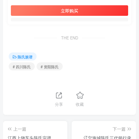
立即购买
THE END
陈氏族谱
# 四川陈氏
# 资阳陈氏
分享
收藏
上一篇
下一篇
江西上饶车头陈氏宗谱
辽宁海城陈氏三代懿行录