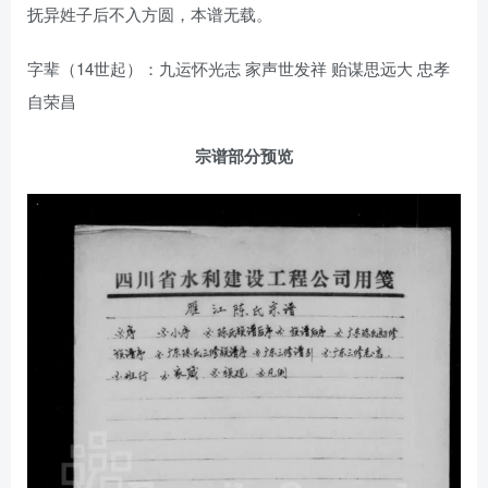
抚异姓子后不入方圆，本谱无载。
字辈（14世起）：九运怀光志 家声世发祥 贻谋思远大 忠孝
自荣昌
宗谱部分预览