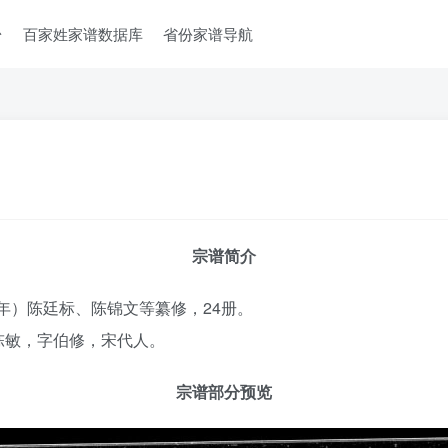
台
百家姓家谱数据库
省份家谱导航
宗谱简介
3年）陈廷标、陈锦文等纂修，24册。
陈敏，字伯修，宋代人。
宗谱部分预览