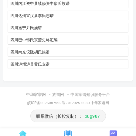
四川内江资中县续修资中廖氏族谱
四川达州宣汉县李氏志谱
四川遂宁尹氏族谱
四川巴中韩氏宗源史略汇编
四川南充仪陇胡氏族谱
四川泸州泸县黄氏支谱
中华家谱网
族谱网
中国家谱知识服务平台
皖ICP备2025087992号
· © 2025-2030
中华家谱网
联系微信（长按复制）：
bug987