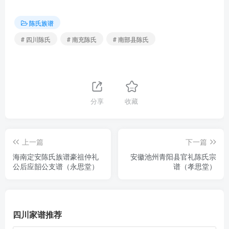
陈氏族谱
# 四川陈氏
# 南充陈氏
# 南部县陈氏
分享
收藏
上一篇
下一篇
海南定安陈氏族谱豪祖仲礼
安徽池州青阳县官礼陈氏宗
公后应韶公支谱（永思堂）
谱（孝思堂）
四川家谱推荐