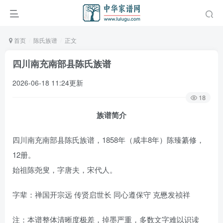
首页
陈氏族谱
正文
四川南充南部县陈氏族谱
2026-06-18 11:24更新
18
族谱简介
四川南充南部县陈氏族谱，1858年（咸丰8年）陈臻纂修，
12册。
始祖陈尧叟，字唐夫，宋代人。
字辈：禅国开宗远 传贤启世长 同心遵保守 克懋发祯祥
注：本谱整体清晰度极差，掉墨严重，多数文字难以识读