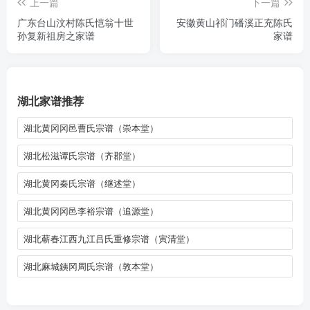
上一篇
下一篇
广东台山汶村陈氏恺翁十世
安徽黄山祁门磻溪正充陈氏
孙复新祖房之家谱
家谱
湖北家谱推荐
湖北黄冈冈邑曹氏宗谱（崇本堂）
湖北松滋谭氏宗谱（齐郡堂）
湖北黄冈秦氏宗谱（继述堂）
湖北黄冈冈邑李裕宗谱（追源堂）
湖北蕲春江西九江吕氏重修宗谱（寅清堂）
湖北麻城銕冈周氏宗谱（敦本堂）