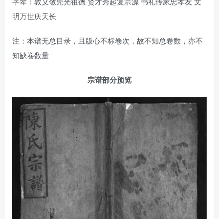
字辈：敦义敬先光祖德 贤才秀起复宗源 书礼传家忠孝友 文
明万世庆天长
注：本谱无总目录，且版心不标卷次，故不知总卷数，亦不
知缺卷数量
宗谱部分预览