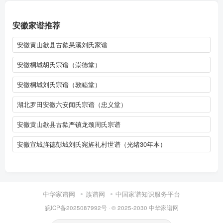
安徽家谱推荐
安徽黄山歙县古歙杲溪刘氏家谱
安徽桐城胡氏宗谱（崇德堂）
安徽桐城刘氏宗谱（敦睦堂）
湖北罗田安徽六安闻氏宗谱（忠义堂）
安徽黄山歙县古歙严镇龙颈周氏宗谱
安徽宣城旌德彭城刘氏宛旌礼村世谱（光绪30年本）
中华家谱网
族谱网
中国家谱知识服务平台
皖ICP备2025087992号
· © 2025-2030
中华家谱网