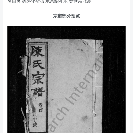
名自著 德盛化斯扬 承宗绍礼乐 奕世肃冠裳
宗谱部分预览