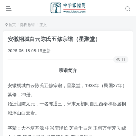
首页
陈氏族谱
正文
安徽桐城白云陈氏五修宗谱（星聚堂）
2026-06-18 08:16更新
11
宗谱简介
安徽桐城白云陈氏五修宗谱，星聚堂，1938年（民国27年）
纂修，23册。
始迁祖陈太元，一名陈通三，宋末元初间自江西泰和移居桐
城浮山白云岩。
字辈：大本培基源 中兴庆泽长 芝兰千古秀 玉树万年芳 功成