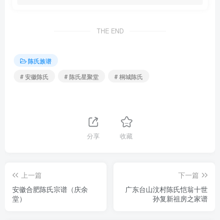
THE END
陈氏族谱
# 安徽陈氏
# 陈氏星聚堂
# 桐城陈氏
分享
收藏
上一篇
下一篇
安徽合肥陈氏宗谱（庆余
广东台山汶村陈氏恺翁十世
堂）
孙复新祖房之家谱