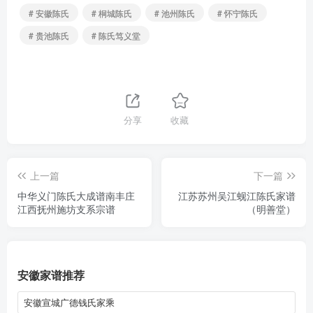
# 安徽陈氏
# 桐城陈氏
# 池州陈氏
# 怀宁陈氏
# 贵池陈氏
# 陈氏笃义堂
分享
收藏
上一篇
下一篇
中华义门陈氏大成谱南丰庄
江苏苏州吴江蚬江陈氏家谱
江西抚州施坊支系宗谱
（明善堂）
安徽家谱推荐
安徽宣城广德钱氏家乘