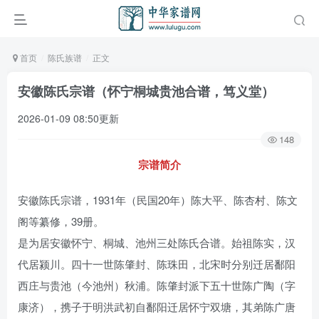
首页
陈氏族谱
正文
安徽陈氏宗谱（怀宁桐城贵池合谱，笃义堂）
2026-01-09 08:50更新
148
宗谱简介
安徽陈氏宗谱，1931年（民国20年）陈大平、陈杏村、陈文
阁等纂修，39册。
是为居安徽怀宁、桐城、池州三处陈氏合谱。始祖陈实，汉
代居颍川。四十一世陈肇封、陈珠田，北宋时分别迁居鄱阳
西庄与贵池（今池州）秋浦。陈肇封派下五十世陈广陶（字
康济），携子于明洪武初自鄱阳迁居怀宁双塘，其弟陈广唐