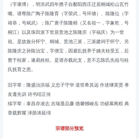
（字康博），明洪武四年携子自鄱阳西庄迁居桐城松山瓦竹
嘴。谱尊陈广陶子陈隆育（字荣武，号环塘）、陈隆位（字
靖恭，号斌武）；陈广唐子陈隆精（又名祖一，字象乾，号
桐江）以及珠田派下世居贵池之陈隆庆（字福庆）为一世
祖。是故族分怀宁、桐城、贵池三派，三派建祠于怀宁。另
陈隆庆之孙陈治宝，字僧宝，因避乱抚养于姨夫桂受五，后
赘于桂家，遂易姓桂。是谱亦载此支，意不忘陈氏先祖与桂
氏抚育之恩。
旧字辈：隆盛治洪福 义忠子守华 道世希其远 作述继英贤 孝
友遵先训 诗书绍正传
续字辈：泰昌存凌志 吉瑞显品廉 德馨憾峻岳 功硕幕阁权 典
章载辉耀 泽荫涛延绵
宗谱部分预览