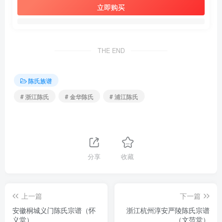
立即购买
THE END
陈氏族谱
# 浙江陈氏
# 金华陈氏
# 浦江陈氏
分享
收藏
上一篇
下一篇
安徽桐城义门陈氏宗谱（怀
浙江杭州淳安严陵陈氏宗谱
义堂）
（文范堂）