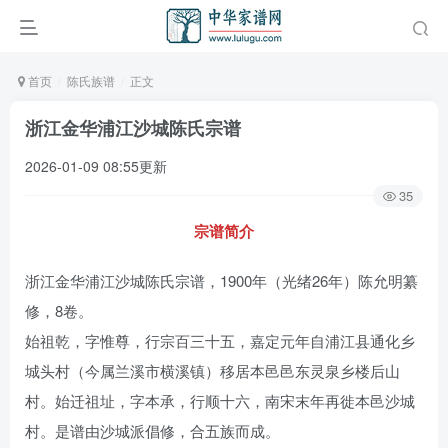
首页
陈氏族谱
正文
浙江金华浦江沙城陈氏宗谱
2026-01-09 08:55更新
35
宗谱简介
浙江金华浦江沙城陈氏宗谱，1900年（光绪26年）陈允明纂
修，8卷。
始祖乾，字惟尊，行宗百三十五，嘉定元年自浦江县通化乡
城头村（今属兰溪市横溪镇）移居本邑邑东灵泉乡楼后山
村。始迁祖址，字本承，行顺十六，南宋末年再徙本邑沙城
村。是谱由沙城派倡修，合五族而成。