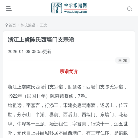
首页
陈氏族谱
正文
浙江上虞陈氏西墙门支宗谱
2026-01-09 08:55更新
29
宗谱简介
浙江上虞陈氏西墙门支宗谱，副题名：西墙门支陈氏宗谱，
1922年（民国11年）陈荫镜纂修，7卷。
始祖远，字嘉言，行添三，宋建炎扈驾南渡，遂居上，传五
世，分东山、半湖、县前、西后山、西墙门、东墙门、花巷
牌、牛埠等十三派。始迁祖仁，字君美，行荣十一，远五世
孙，元代自上县邑城移居本邑西墙门。有王守仁序。是谱载