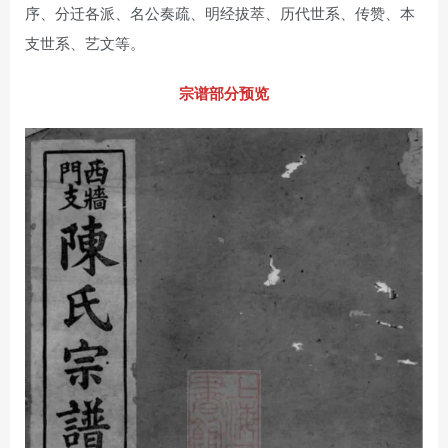
序、分迁各派、名公奏疏、明经拔萃、历代世系、传赞、本
支世系、艺文等。
宗谱部分预览