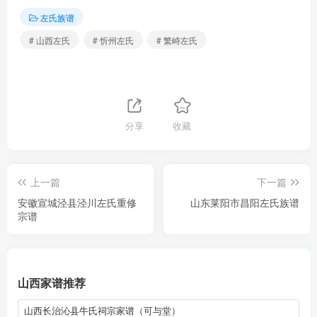
左氏族谱
# 山西左氏
# 忻州左氏
# 繁峙左氏
分享
收藏
上一篇
下一篇
安徽宣城泾县泾川左氏重修
山东莱阳市昌阳左氏族谱
宗谱
山西家谱推荐
山西长治沁县牛氏祠宗家谱（可与堂）