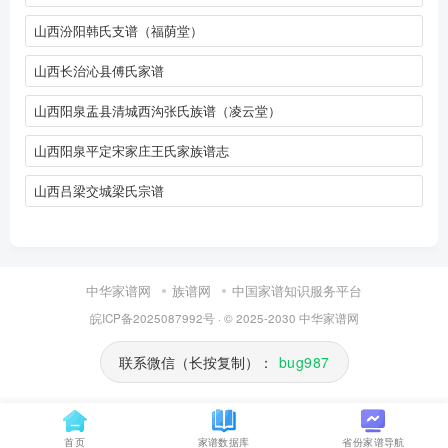
山西汾阳韩氏支谱（福荫堂）
山西长治沁县傅氏家谱
山西阳泉盂县清城西沟张氏族谱（凌云堂）
山西阳泉平定宋家庄王氏家族谱志
山西吕梁交城梁氏宗谱
中华家谱网
族谱网
中国家谱知识服务平台
皖ICP备2025087992号
· © 2025-2030
中华家谱网
联系微信（长按复制）：
bug987
首页
家谱数据库
省份家谱导航