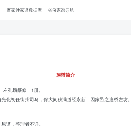
台
百家姓家谱数据库
省份家谱导航
族谱简介
年）左孔麟纂修，1册。
唐光化初任衡州司马，保大间秩满道经永新，因家邑之逢桥左坊
见原谱，整理者不详。