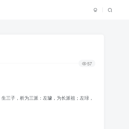
57
。生三子，析为三派：左璩，为长派祖；左琭，