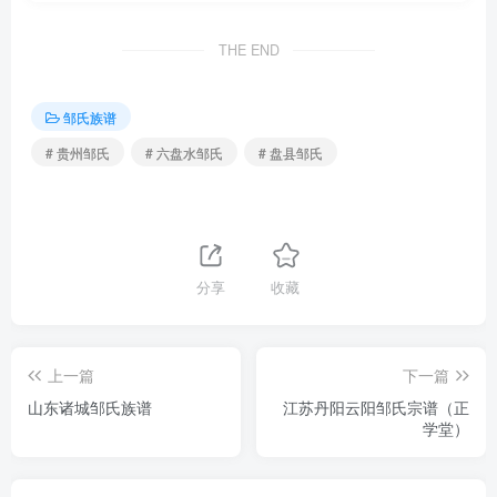
THE END
邹氏族谱
# 贵州邹氏
# 六盘水邹氏
# 盘县邹氏
分享
收藏
上一篇
下一篇
山东诸城邹氏族谱
江苏丹阳云阳邹氏宗谱（正
学堂）