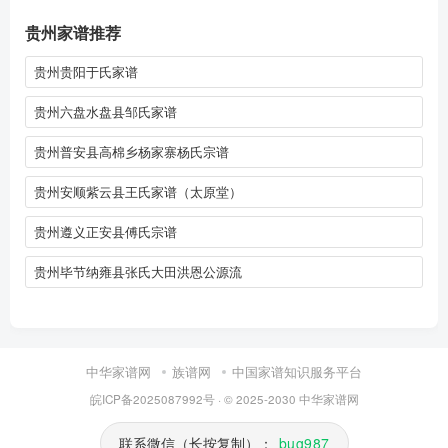
贵州家谱推荐
贵州贵阳于氏家谱
贵州六盘水盘县邹氏家谱
贵州普安县高棉乡杨家寨杨氏宗谱
贵州安顺紫云县王氏家谱（太原堂）
贵州遵义正安县傅氏宗谱
贵州毕节纳雍县张氏大田洪恩公源流
中华家谱网
族谱网
中国家谱知识服务平台
皖ICP备2025087992号
· © 2025-2030
中华家谱网
联系微信（长按复制）：
bug987