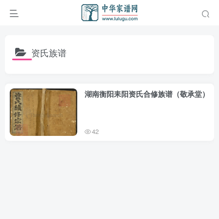
资氏族谱
湖南衡阳耒阳资氏合修族谱（敬承堂）
42