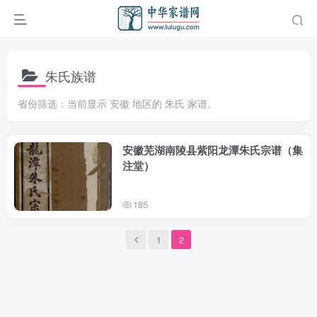
朱氏族谱
省份筛选：当前显示 安徽 地区的 朱氏 家谱。
安徽芜湖南陵县紫阳龙潭朱氏宗谱（集
注堂）
185
1
2