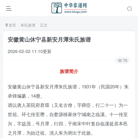
首页
朱氏族谱
正文
安徽黄山休宁县新安月潭朱氏族谱
2026-02-02 11:10更新
70
族谱简介
安徽黄山休宁县新安月潭朱氏族谱，1931年（民国20年）朱
承铎编纂，14册。
谱以唐人茶院府君環（又名古僚，字舜臣，行二十一）为一
世祖。环七传至瓒，自婺源移家休宁城南之临溪。十一传至
兴，字益茂，号月潭，行四，于南宋中叶复自临溪徙居本邑
之月潭，为始迁祖。清人朱为弼出于此族。