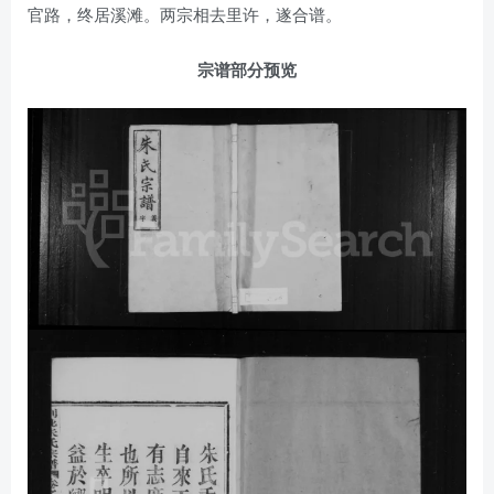
官路，终居溪滩。两宗相去里许，遂合谱。
宗谱部分预览