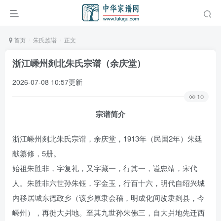
首页
朱氏族谱
正文
浙江嵊州剡北朱氏宗谱（余庆堂）
2026-07-08 10:57更新
10
宗谱简介
浙江嵊州剡北朱氏宗谱，余庆堂，1913年（民国2年）朱廷
献纂修，5册。
始祖朱胜非，字复礼，又字藏一，行其一，谥忠靖，宋代
人。朱胜非六世孙朱钰，字金玉，行百十六，明代自绍兴城
内移居城东德政乡（该乡原隶会稽，明成化间改隶剡县，今
嵊州），再徙大爿地。至其九世孙朱佛三，自大爿地先迁西