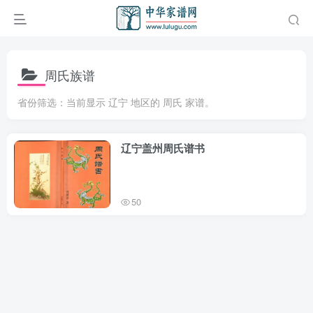
周氏族谱
省份筛选：当前显示 辽宁 地区的 周氏 家谱。
辽宁盖州周氏谱书
50