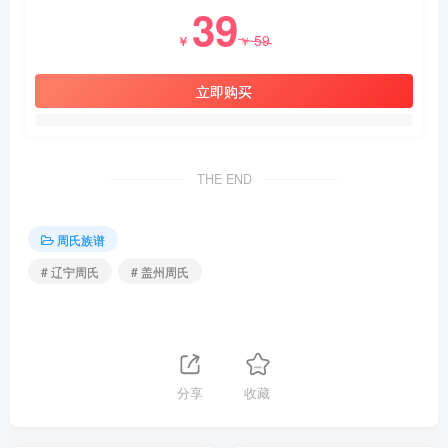
39
59
￥
￥
立即购买
THE END
周氏族谱
# 辽宁周氏
# 盖州周氏
分享
收藏