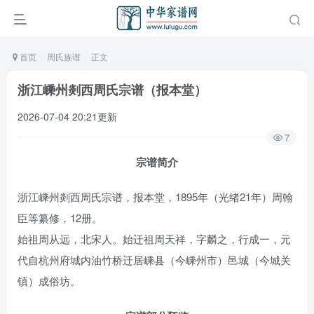
首页
周氏族谱
正文
浙江嵊州剡西周氏宗谱（报本堂）
2026-07-04 20:21更新
7
宗谱简介
浙江嵊州剡西周氏宗谱，报本堂，1895年（光绪21年）周翰
臣等纂修，12册。
始祖周从远，北宋人。始迁祖周天祥，字麟之，行成一，元
代自杭州府城内油竹桥迁居嵊县（今嵊州市）邑城（今城关
镇）成俗坊。