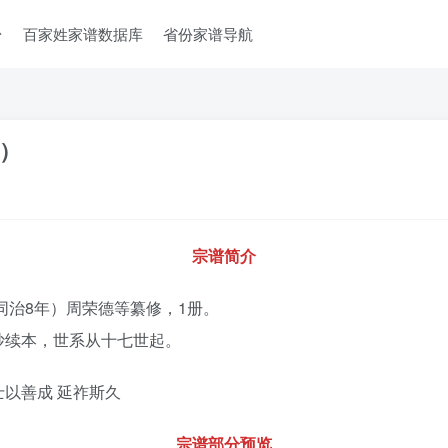
台
百家姓家谱数据库
省份家谱导航
）
宗谱简介
同治8年）周荣德等纂修，1册。
抄续本，世系从十七世起。
士以善成 延祚斯久
宗谱部分预览