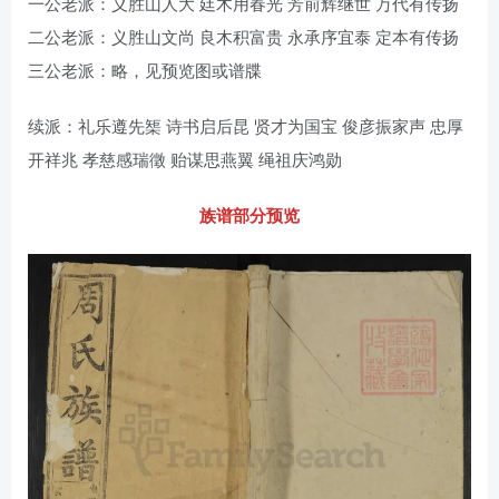
一公老派：义胜山人大 廷木用春光 芳前辉继世 万代有传扬
二公老派：义胜山文尚 良木积富贵 永承序宜泰 定本有传扬
三公老派：略，见预览图或谱牒
续派：礼乐遵先榘 诗书启后昆 贤才为国宝 俊彦振家声 忠厚
开祥兆 孝慈感瑞徵 贻谋思燕翼 绳祖庆鸿勋
族谱部分预览