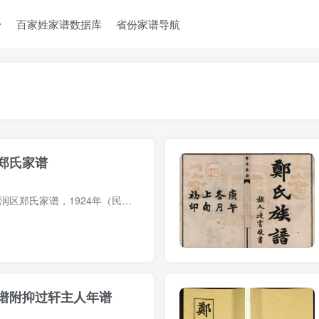
台
百家姓家谱数据库
省份家谱导航
郑氏家谱
家谱简介 河北唐山丰润区郑氏家谱，1924年（民国13年）郑恩波等纂修，4册。始迁祖郑孝先，明初由江西迁至浭阳。 家谱部分预览 电子版PDF网盘下载
谱附抑过轩主人年谱