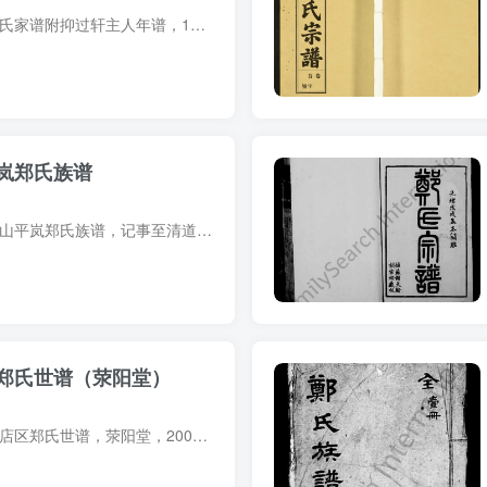
家谱简介 广西桂林郑氏家谱附抑过轩主人年谱，1872年（同治11年）郑庆崧纂修，1册。80余页。始迁祖郑子学，字勉之，号敬亭，原居河南南阳府新野县，清初避难入粤，卜居桂林省城崇德街。 字辈：...
岚郑氏族谱
族谱简介 广东中山香山平岚郑氏族谱，记事至清道光年间，1册。稿本，30余页，册尾约6页部分缺损。始祖郑允中，号栢峰，宋代人。始迁祖郑銕山，由新安分居于香山谷字都平岚乡。 族谱部分预览 电...
郑氏世谱（荥阳堂）
世谱简介 山东淄博张店区郑氏世谱，荥阳堂，2008年郑栋文、郑保田等纂修，1册。90余页。始祖郑仲友，世居山东高密里仙庄，明洪武二年随母徙居新城（今桓台）北营。始迁祖十一世郑宗玖，迁居张店...