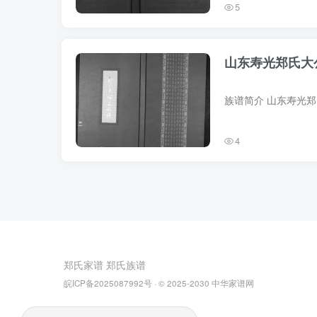
5
山东寿光郑氏大
4
郑氏家谱
郑氏族谱
皖ICP备2025087992号
· © 2025-2030
中华家谱网