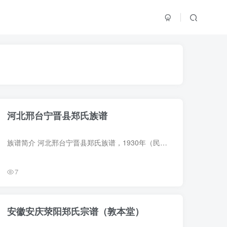
河北邢台宁晋县郑氏族谱
族谱简介 河北邢台宁晋县郑氏族谱，1930年（民国19年）郑凌霄等纂修，8册。谱称明初燕王靖难，宁晋境内逃亡一空，成祖即位，遂由山西洪洞县迁民实地，宁晋之有郑氏自此始。始祖名字、生卒、配氏...
7
安徽安庆荥阳郑氏宗谱（敦本堂）