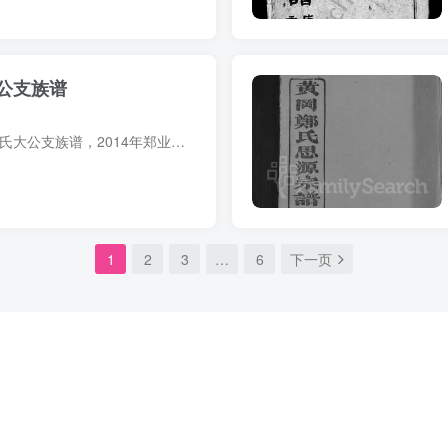
公支族谱
族谱简介 山东寿光郑氏大公支族谱，2014年郑业田、郑德元等纂修，1册。约70页。该族原籍山西洪洞，有郑栲者，宦居直隶枣强县。始祖郑澄，明正统初年奉诏东迁，途殁金乡，孺人邱氏携二子郑忠、郑...
1
2
3
…
6
下一页