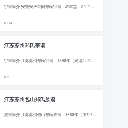
宗谱简介 安徽安庆荥阳郑氏宗谱，敦本堂，2017年郑生忠等纂修，10册。始迁祖郑圣三，一名郑开业，字启元，明洪武间自江西省鄱阳湖瓦屑坝迁居安徽省怀宁大龙山白麟坂（今宜秀区五横乡），后又移...
14
江苏苏州郑氏宗谱
宗谱简介 江苏苏州郑氏宗谱，1898年（光绪24年）郑谋[王追]等纂修，11册。缺卷5（世系图）。始迁祖郑浚之，字艺夫，南宋开禧中始迁包山甪里。 字辈：贻谋期事业 诚正致修齐 诗礼传通德 规模溯浦...
9
江苏苏州包山郑氏族谱
族谱简介 江苏苏州包山郑氏族谱，1668年（康熙7年）郑伯玙、郑性举等纂修，1册。始祖郑晔，后魏人。始迁祖郑白麟，字嘉征，隋末避乱从郑州南来，宅于吴之包山，因名其地曰郑泾。 族谱部分预览 ...