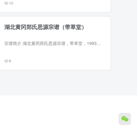
10
湖北黄冈郑氏思源宗谱（带草堂）
宗谱简介 湖北黄冈郑氏思源宗谱，带草堂，1993年郑绍元、郑绍国等纂修，29册。始迁祖郑振经（字世豪），明洪武二年自河南商城县银山岭迁居湖北黄冈五重里。支祖五世郑净儒（字晟祖）、郑净士（...
8