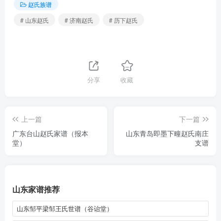
赵氏族谱
# 山东赵氏
# 济南赵氏
# 历下赵氏
分享
收藏
上一篇
下一篇
广东台山赵氏家谱（报本
山东青岛即墨下疃赵氏南庄
堂）
支谱
山东家谱推荐
山东邹平梁邹王氏世谱（谷诒堂）