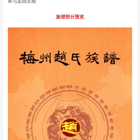
希与孟由宜顺
族谱部分预览