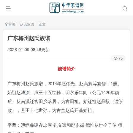
首页
赵氏族谱
正文
广东梅州赵氏族谱
2026-01-09 08:48更新
75
族谱简介
广东梅州赵氏族谱，2014年赵伟光、赵高辉等纂修，1册。
始祖赵溥渊，燕王十五世孙，明永乐年间（公元1420年前
后）从南溪迁官田乡落居，为官田祖。始迁祖赵鼎毅（谥崇
政），燕王十七世孙，为古埜赵氏开基始祖。
字辈：溥纲鼎建存忠厚 礼义谦和勖永循 德惟从世令子伯 师