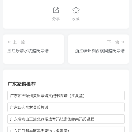
分享
收藏
上一篇
下一篇
浙江乐清水坑赵氏宗谱
浙江嵊州剡西横冈赵氏宗谱
广东家谱推荐
广东韶关韶州黄氏宗谱文烈书院谱（江夏堂）
广东四会窑村吴氏族谱
广东省燕山王族北燕昭成帝冯弘家族岭南冯氏谱牒
广东江门新会区冯氏家谱（务滋堂）