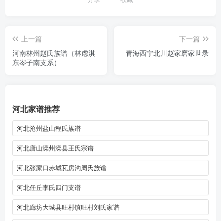
上一篇
下一篇
河南林州赵氏族谱（林虑淇
青海西宁北川赵家磨家世录
东岑子南支系）
河北家谱推荐
河北沧州盐山程氏族谱
河北唐山滦州滦县王氏宗谱
河北张家口赤城瓦房沟周氏族谱
河北任丘李氏四门支谱
河北廊坊大城县旺村镇旺村刘氏家谱