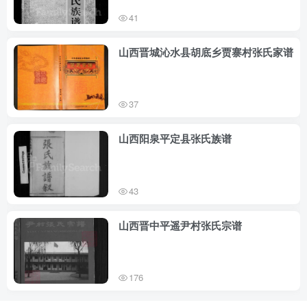
41
山西晋城沁水县胡底乡贾寨村张氏家谱
37
山西阳泉平定县张氏族谱
43
山西晋中平遥尹村张氏宗谱
176