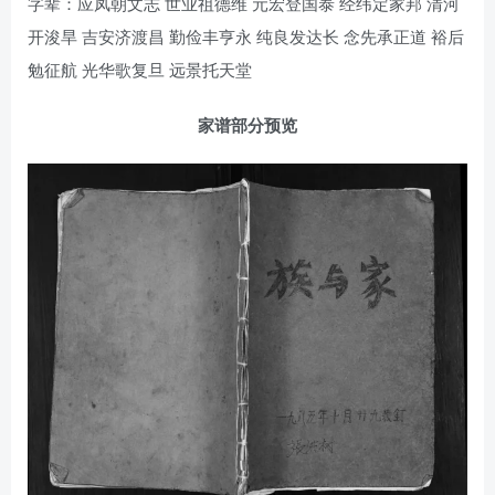
字辈：应凤朝文志 世业祖德维 元宏登国泰 经纬定家邦 清河
开浚旱 吉安济渡昌 勤俭丰亨永 纯良发达长 念先承正道 裕后
勉征航 光华歌复旦 远景托天堂
家谱部分预览