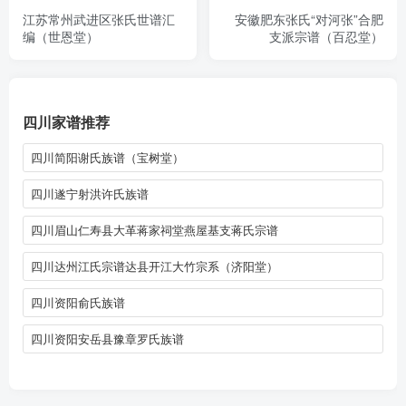
江苏常州武进区张氏世谱汇
安徽肥东张氏“对河张”合肥
编（世恩堂）
支派宗谱（百忍堂）
四川家谱推荐
四川简阳谢氏族谱（宝树堂）
四川遂宁射洪许氏族谱
四川眉山仁寿县大革蒋家祠堂燕屋基支蒋氏宗谱
四川达州江氏宗谱达县开江大竹宗系（济阳堂）
四川资阳俞氏族谱
四川资阳安岳县豫章罗氏族谱