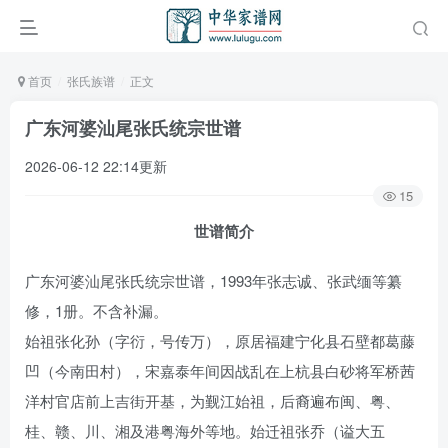
首页
张氏族谱
正文
广东河婆汕尾张氏统宗世谱
2026-06-12 22:14更新
15
世谱简介
广东河婆汕尾张氏统宗世谱，1993年张志诚、张武缅等纂
修，1册。不含补漏。
始祖张化孙（字衍，号传万），原居福建宁化县石壁都葛藤
凹（今南田村），宋嘉泰年间因战乱在上杭县白砂将军桥茜
洋村官店前上吉街开基，为觐江始祖，后裔遍布闽、粤、
桂、赣、川、湘及港粤海外等地。始迁祖张乔（谥大五