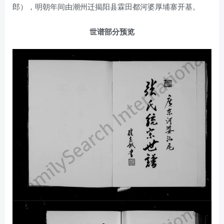
郎），明朝年间由潮州迁揭阳县霖田都河婆厚埔寨开基。
世谱部分预览