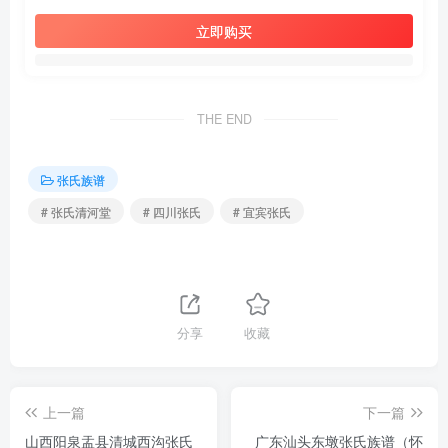
立即购买
THE END
张氏族谱
# 张氏清河堂
# 四川张氏
# 宜宾张氏
分享
收藏
上一篇
下一篇
山西阳泉盂县清城西沟张氏
广东汕头东墩张氏族谱（怀