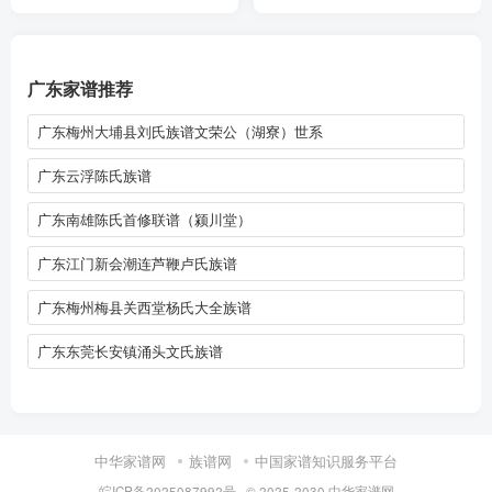
广东家谱推荐
广东梅州大埔县刘氏族谱文荣公（湖寮）世系
广东云浮陈氏族谱
广东南雄陈氏首修联谱（颍川堂）
广东江门新会潮连芦鞭卢氏族谱
广东梅州梅县关西堂杨氏大全族谱
广东东莞长安镇涌头文氏族谱
中华家谱网
族谱网
中国家谱知识服务平台
皖ICP备2025087992号
· © 2025-2030
中华家谱网