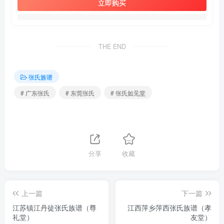
立即购买
THE END
张氏族谱
# 广东张氏
# 东莞张氏
# 张氏如见堂
分享
收藏
上一篇
下一篇
江苏镇江丹徒张氏族谱（尊
江西萍乡萍西张氏族谱（孝
礼堂）
友堂）