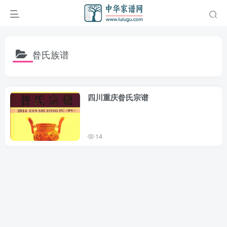
昝氏族谱
四川重庆昝氏宗谱
14