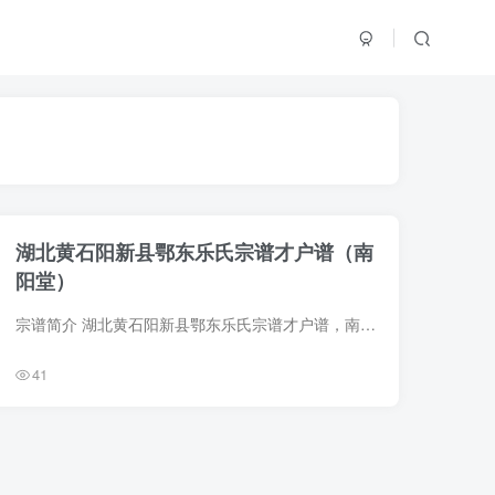
湖北黄石阳新县鄂东乐氏宗谱才户谱（南
阳堂）
宗谱简介 湖北黄石阳新县鄂东乐氏宗谱才户谱，南阳堂，1989年乐骏家编修，11册。始祖乐元兴（字朝祥，行显七）。始迁祖其子乐福，由滩湖（今湖南省岳阳市湘阴县滩湖）迁湖北阳新下乐庄。 宗谱部...
41