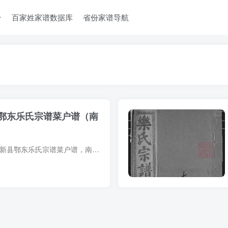
台
百家姓家谱数据库
省份家谱导航
鄂东乐氏宗谱菜户谱（南
宗谱简介 湖北黄石阳新县鄂东乐氏宗谱菜户谱，南阳堂，1989年乐有江等编修，23册。始祖乐章，唐朝人，由河南省南阳市，迁到江西省抚州市宜黄县。始迁祖乐信大，于北宋时迁湖北省黄石市阳新县。 ...