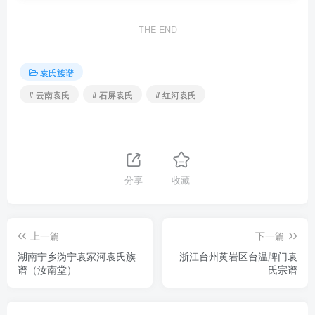
THE END
袁氏族谱
# 云南袁氏
# 石屏袁氏
# 红河袁氏
分享
收藏
上一篇
下一篇
湖南宁乡沩宁袁家河袁氏族
浙江台州黄岩区台温牌门袁
谱（汝南堂）
氏宗谱