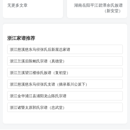
无更多文章
湖南岳阳平江碧潭余氏族谱
（新安堂）
浙江家谱推荐
浙江慈溪慈东马径张氏后新屋总家谱
浙江兰溪后陈鲍氏宗谱（真德堂）
浙江兰溪望江楼徐氏族谱（复初堂）
浙江慈溪慈东马径张氏支谱（摘录慕川公派下）
浙江金华浦江县浦阳龙山陈氏宗谱
浙江诸暨太原郭氏宗谱（忠武堂）