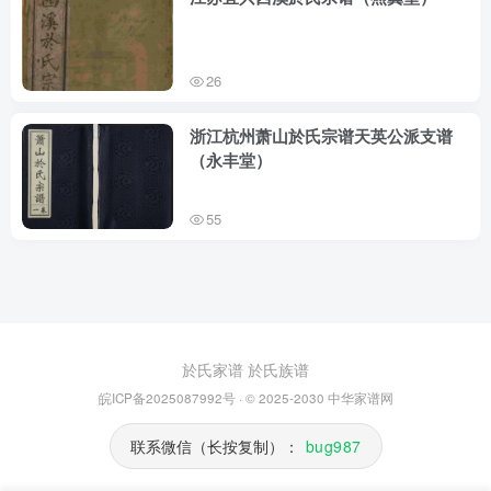
26
浙江杭州萧山於氏宗谱天英公派支谱
（永丰堂）
55
於氏家谱
於氏族谱
皖ICP备2025087992号
· © 2025-2030
中华家谱网
联系微信（长按复制）：
bug987