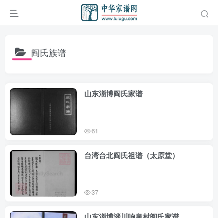
阎氏族谱
山东淄博阎氏家谱
61
台湾台北阎氏祖谱（太原堂）
37
山东淄博淄川响泉村阎氏家谱