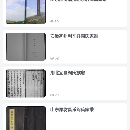
39
安徽亳州利辛县阎氏家谱
52
湖北宜昌阎氏族谱
20
山东潍坊昌乐阎氏家乘