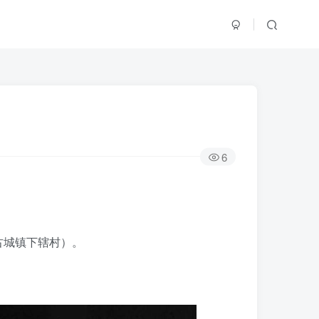
6
古城镇下辖村）。