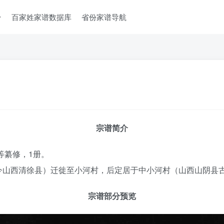
台
百家姓家谱数据库
省份家谱导航
宗谱简介
等纂修，1册。
今山西清徐县）迁徙至小河村，后定居于中小河村（山西山阴县
宗谱部分预览