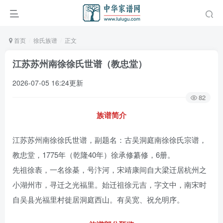
首页
徐氏族谱
正文
江苏苏州南徐徐氏世谱（教忠堂）
2026-07-05 16:24更新
82
族谱简介
江苏苏州南徐徐氏世谱，副题名：古吴洞庭南徐徐氏宗谱，
教忠堂，1775年（乾隆40年）徐承修纂修，6册。
先祖徐袠，一名徐棊，号汴河，宋靖康间自大梁迁居杭州之
小湖州市，寻迁之光福里。始迁祖徐元吉，字文中，南宋时
自吴县光福里村徙居洞庭西山。有吴宽、祝允明序。