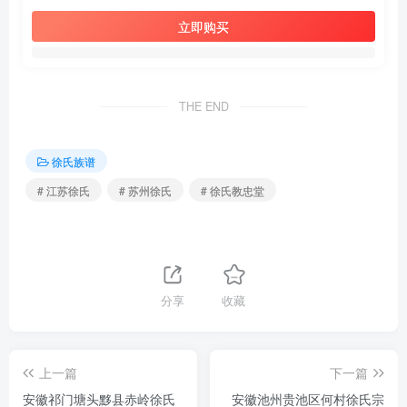
立即购买
THE END
徐氏族谱
# 江苏徐氏
# 苏州徐氏
# 徐氏教忠堂
分享
收藏
上一篇
下一篇
安徽祁门塘头黟县赤岭徐氏
安徽池州贵池区何村徐氏宗