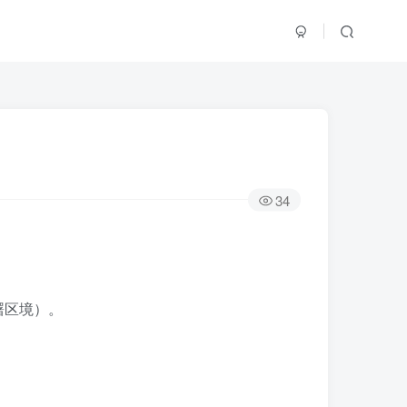
34
曙区境）。