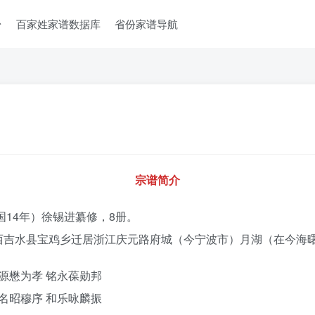
台
百家姓家谱数据库
省份家谱导航
宗谱简介
国14年）徐锡进纂修，8册。
西吉水县宝鸡乡迁居浙江庆元路府城（今宁波市）月湖（在今海
源懋为孝 铭永葆勋邦
名昭穆序 和乐咏麟振