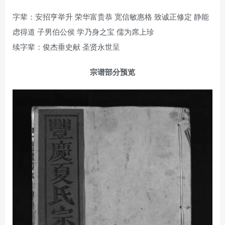
字辈：安招亨举升 荣华富贵恭 宽信敏惠格 致诚正修定 静能
虑得道 子男伯公侯 学乃身之宝 儒为席上珍
续字辈：俊杰垂史献 圣贤永世呈
宗谱部分预览