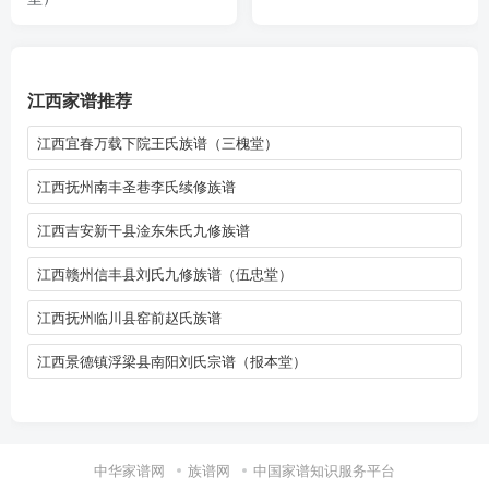
江西家谱推荐
江西宜春万载下院王氏族谱（三槐堂）
江西抚州南丰圣巷李氏续修族谱
江西吉安新干县淦东朱氏九修族谱
江西赣州信丰县刘氏九修族谱（伍忠堂）
江西抚州临川县窑前赵氏族谱
江西景德镇浮梁县南阳刘氏宗谱（报本堂）
中华家谱网
族谱网
中国家谱知识服务平台