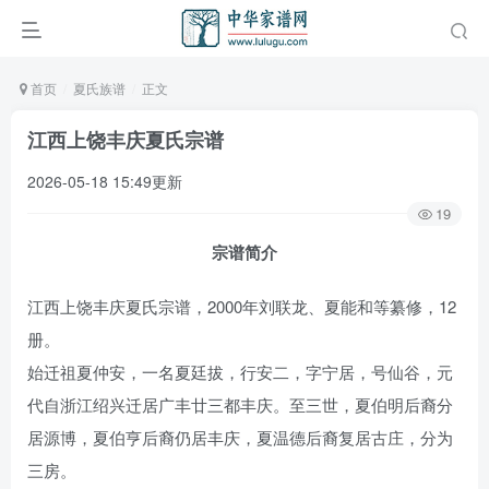
首页
夏氏族谱
正文
江西上饶丰庆夏氏宗谱
2026-05-18 15:49更新
19
宗谱简介
江西上饶丰庆夏氏宗谱，2000年刘联龙、夏能和等纂修，12
册。
始迁祖夏仲安，一名夏廷拔，行安二，字宁居，号仙谷，元
代自浙江绍兴迁居广丰廿三都丰庆。至三世，夏伯明后裔分
居源博，夏伯亨后裔仍居丰庆，夏温德后裔复居古庄，分为
三房。