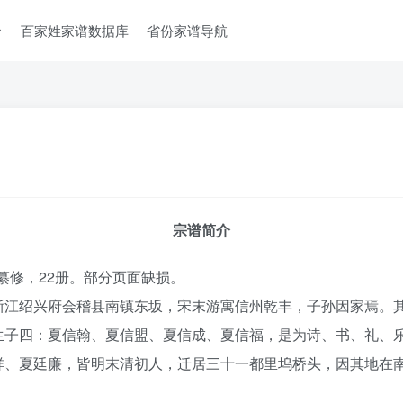
台
百家姓家谱数据库
省份家谱导航
宗谱简介
）纂修，22册。部分页面缺损。
浙江绍兴府会稽县南镇东坂，宋末游寓信州乾丰，子孙因家焉。
生子四：夏信翰、夏信盟、夏信成、夏信福，是为诗、书、礼、
祥、夏廷廉，皆明末清初人，迁居三十一都里坞桥头，因其地在