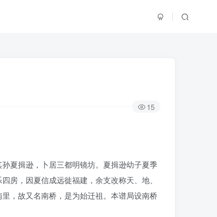
15
其孙夏揖逊，卜居三都明镜坊。夏揖逊幼子夏季
乐四房，因夏信成远徙福建，余支改称天、地、
南里，故又名南桥，是为始迁祖。本谱局设南桥