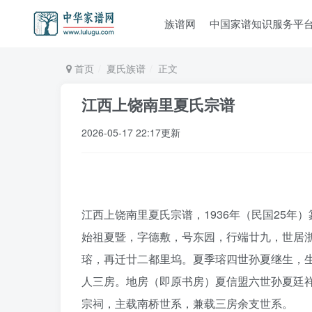
族谱网
中国家谱知识服务平
首页
夏氏族谱
正文
江西上饶南里夏氏宗谱
2026-05-17 22:17更新
江西上饶南里夏氏宗谱，1936年（民国25年
始祖夏暨，字德敷，号东园，行端廿九，世居
瑢，再迁廿二都里坞。夏季瑢四世孙夏继生，
人三房。地房（即原书房）夏信盟六世孙夏廷
宗祠，主载南桥世系，兼载三房余支世系。