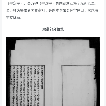
（字定宇）、吴万钟（字达宇）再同徙浙江海宁东新仓里。
吴万钟为纂修者吴骞高祖，是以本谱虽名休宁厚田，实载海
宁支脉系。
宗谱部分预览