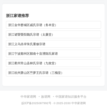
浙江家谱推荐
浙江金华婺城区戚氏宗谱（务本堂）
浙江诸暨暨阳魏氏宗谱（太廉堂）
浙江义乌赤岸朱氏重修宗谱
浙江宁波鄞州区鄞南十亩漕陈氏家谱
浙江衢州常山县林氏宗谱（九牧堂）
浙江杭州萧山区苎萝王氏宗谱（三槐堂）
中华家谱网
族谱网
中国家谱知识服务平台
皖ICP备2025087992号
· © 2025-2030
中华家谱网