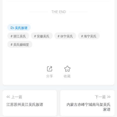
THE END
吴氏族谱
# 浙江吴氏
# 安徽吴氏
# 休宁吴氏
# 海宁吴氏
# 吴氏赐锦堂
分享
收藏
上一篇
下一篇
江苏苏州吴江吴氏族谱
内蒙古赤峰宁城南马架吴氏
家谱