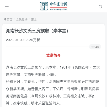
首页
文氏族谱
正文
湖南长沙文氏三房族谱（崇本堂）
2026-01-09 08:50更新
48
族谱简介
湖南长沙文氏三房族谱，崇本堂，1931年（民国20年）文大
厚等主修、文前甲等纂修，4册。
始祖文时，字春元，行四，后唐同光三年自蜀宦居江西庐陵
永新县固塘。始迁祖文丙三，字佑启，号周塘，明洪武间再
徙湖南善化县（今属长沙）杨林冲。三房祖文志诚，字如
神，改字慎独，明永乐至弘治间人。