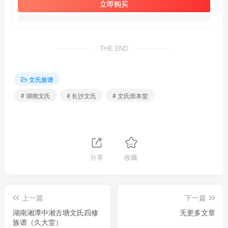
立即购买
THE END
文氏族谱
# 湖南文氏
# 长沙文氏
# 文氏崇本堂
分享
收藏
上一篇
下一篇
湖南湘潭中湘古塘文氏四修
无更多文章
族谱（久大堂）