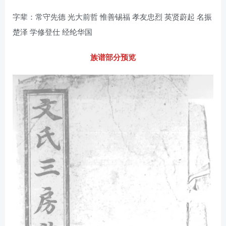
字辈：常守先德 光大前哲 惟善锡福 孝友忠烈 英贤蔚起 名振
楚泽 学修登仕 经纶华国
族谱部分预览