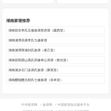
湖南家谱推荐
湖南邵东李氏五修族谱荣房谱（陇西堂）
湖南湘潭高塘李氏九修家谱
湖南湘潭两湘刘氏族谱（泰乙堂）
湖南邵阳团山禹氏四修寿公房谱（敦伦堂）
湖南湘乡石门县易氏族谱（聚英堂）
湖南醴陵醴北程氏七修族谱（崇本堂）
中华家谱网
族谱网
中国家谱知识服务平台