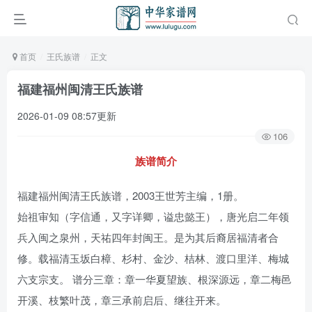
首页
王氏族谱
正文
福建福州闽清王氏族谱
2026-01-09 08:57更新
106
族谱简介
福建福州闽清王氏族谱，2003王世芳主编，1册。
始祖审知（字信通，又字详卿，谥忠懿王），唐光启二年领
兵入闽之泉州，天祐四年封闽王。是为其后裔居福清者合
修。载福清玉坂白樟、杉村、金沙、桔林、渡口里洋、梅城
六支宗支。 谱分三章：章一华夏望族、根深源远，章二梅邑
开溪、枝繁叶茂，章三承前启后、继往开来。