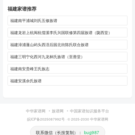
福建家谱推荐
福建南平浦城刘氏五修族谱
福建龙岩上杭闽杭儒溪李氏兴国联修第四届族谱（陇西堂）
福建漳浦蓬山屿头西浯后园北街陈氏联合族谱
福建三明宁化西河九龙林氏族谱（至善堂）
福建南安贵峰王氏族志
福建安溪余氏族谱
中华家谱网
族谱网
中国家谱知识服务平台
皖ICP备2025087992号
· © 2025-2030
中华家谱网
联系微信（长按复制）：
bug987