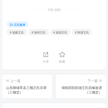
THE END
王氏族谱
# 福建王氏
# 福州王氏
# 福清王氏
# 闽清王氏
分享
收藏
上一篇
下一篇
山东聊城莘县三槐王氏宗谱
湖南邵阳邵湘王氏四修族谱
（三槐堂）
（三槐堂）