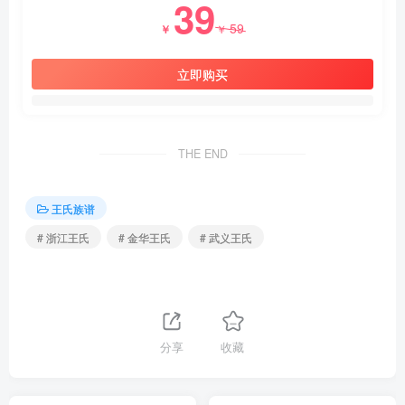
39
59
￥
￥
立即购买
THE END
王氏族谱
# 浙江王氏
# 金华王氏
# 武义王氏
分享
收藏