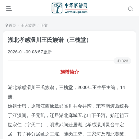
首页
王氏族谱
正文
湖北孝感澴川王氏族谱（三槐堂）
2026-01-09 08:57更新
323
族谱简介
湖北孝感澴川王氏族谱，三槐堂，2000年王生平主编，14
册。
始祖士琪，原籍江西豫章郡临川县金井湾，宋室南渡后统兵
于江汉间。子元凯，迁居湖北麻城五老山下子河。始迁祖五
世宗仁（字天二），明洪武间迁居湖北孝感澴川灵台寺定
居。其子孙分居邑之王垸、陡岗王砦、王家河及湖北黄陂、