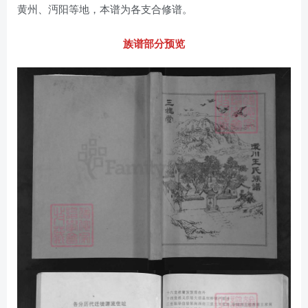
黄州、沔阳等地，本谱为各支合修谱。
族谱部分预览