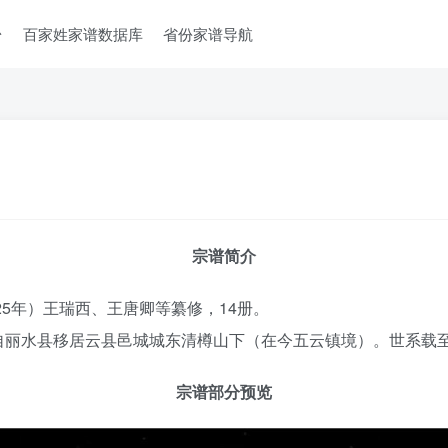
台
百家姓家谱数据库
省份家谱导航
宗谱简介
25年）王瑞西、王唐卿等纂修，14册。
丽水县移居云县邑城城东清樽山下（在今五云镇境）。世系载至
宗谱部分预览