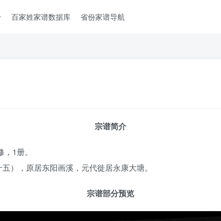
台
百家姓家谱数据库
省份家谱导航
宗谱简介
修，1册。
十五），原居东阳画溪，元代徙居永康大塘。
宗谱部分预览