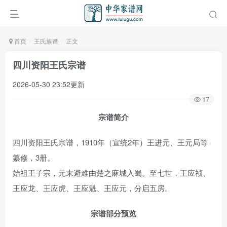
首页
王氏族谱
正文
四川资阳王氏宗谱
2026-05-30 23:52更新
17
宗谱简介
四川资阳王氏宗谱，1910年（宣统2年）王进元、王元局等
纂修，3册。
始祖王子宗，元末避难由楚之麻城入蜀。至七世，王应祯、
王应龙、王应虎、王应魁、王应元，分启五房。
宗谱部分预览